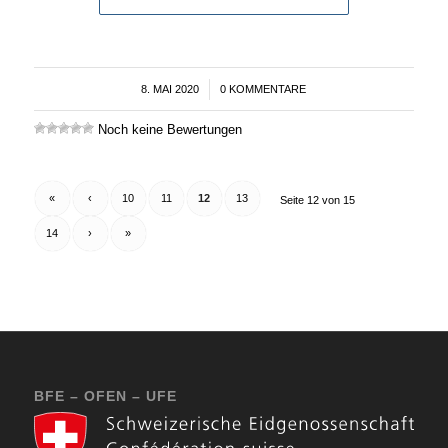
8. MAI 2020
/
0 KOMMENTARE
Noch keine Bewertungen
«
‹
10
11
12
13
Seite 12 von 15
14
›
»
BFE – OFEN – UFE