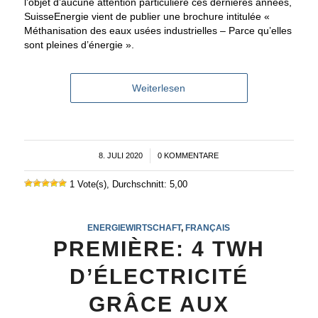
l’objet d’aucune attention particulière ces dernières années,
SuisseEnergie vient de publier une brochure intitulée «
Méthanisation des eaux usées industrielles – Parce qu’elles
sont pleines d’énergie ».
Weiterlesen
8. JULI 2020
/
0 KOMMENTARE
1 Vote(s), Durchschnitt: 5,00
ENERGIEWIRTSCHAFT
,
FRANÇAIS
PREMIÈRE: 4 TWH
D’ÉLECTRICITÉ
GRÂCE AUX