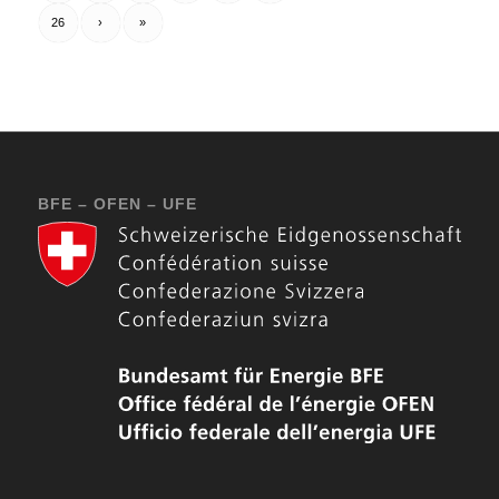
26
›
»
BFE – OFEN – UFE