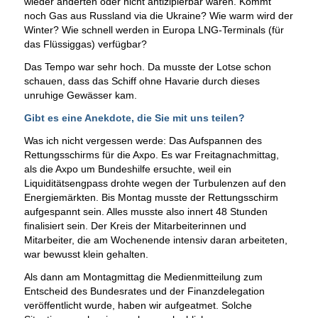
wieder änderten oder nicht antizipierbar waren. Kommt
noch Gas aus Russland via die Ukraine? Wie warm wird der
Winter? Wie schnell werden in Europa LNG-Terminals (für
das Flüssiggas) verfügbar?
Das Tempo war sehr hoch. Da musste der Lotse schon
schauen, dass das Schiff ohne Havarie durch dieses
unruhige Gewässer kam.
Gibt es eine Anekdote, die Sie mit uns teilen?
Was ich nicht vergessen werde: Das Aufspannen des
Rettungsschirms für die Axpo. Es war Freitagnachmittag,
als die Axpo um Bundeshilfe ersuchte, weil ein
Liquiditätsengpass drohte wegen der Turbulenzen auf den
Energiemärkten. Bis Montag musste der Rettungsschirm
aufgespannt sein. Alles musste also innert 48 Stunden
finalisiert sein. Der Kreis der Mitarbeiterinnen und
Mitarbeiter, die am Wochenende intensiv daran arbeiteten,
war bewusst klein gehalten.
Als dann am Montagmittag die Medienmitteilung zum
Entscheid des Bundesrates und der Finanzdelegation
veröffentlicht wurde, haben wir aufgeatmet. Solche