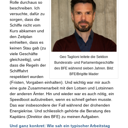
Rolle durchaus so
beschreiben. Ich
versuchte, dafür zu
sorgen, dass die
Schiffe nicht vom
Kurs abkamen und
den Zeitplan
einhielten, dass es
keinen Stau gab (zu
viele Geschäfte
Geo Taglioni leitete die Sektion
gleichzeitig), und
Bundesrats- und Parlamentsgeschäfte
dass die Regeln der
des BFE während sieben Jahren. Bild:
Schifffahrt
BFE/Brigitte Mader
respektiert wurden
(Fristen, Vorgaben einhalten). Und wichtig war mir auch
eine gute Zusammenarbeit mit den Lotsen und Lotsinnen
der anderen Ämter. Hin und wieder war es auch nötig, ein
Speedboot aufzutreiben, wenn es schnell gehen musste.
Das war insbesondere der Fall während der drohenden
Energiekrise. Und schliesslich gehörte die Beratung des
Kapitäns (Direktor des BFE) zu meinen Aufgaben.
Und ganz konkret: Wie sah ein typischer Arbeitstag