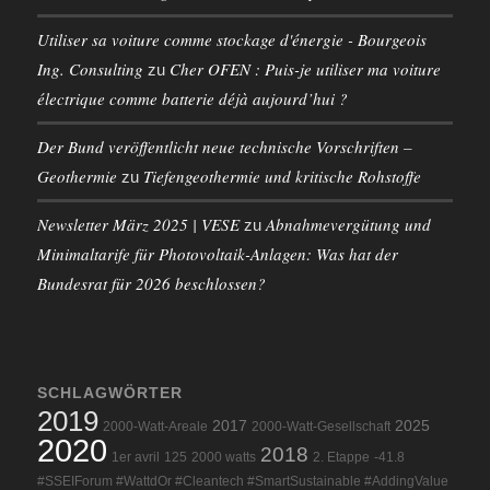
Utiliser sa voiture comme stockage d'énergie - Bourgeois
Ing. Consulting
Cher OFEN : Puis-je utiliser ma voiture
zu
électrique comme batterie déjà aujourd’hui ?
Der Bund veröffentlicht neue technische Vorschriften –
Geothermie
Tiefengeothermie und kritische Rohstoffe
zu
Newsletter März 2025 | VESE
Abnahmevergütung und
zu
Minimaltarife für Photovoltaik-Anlagen: Was hat der
Bundesrat für 2026 beschlossen?
SCHLAGWÖRTER
2019
2017
2025
2000-Watt-Areale
2000-Watt-Gesellschaft
2020
2018
1er avril
125
2000 watts
2. Etappe
-41.8
#SSEIForum #WattdOr #Cleantech #SmartSustainable #AddingValue