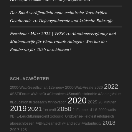
Der Bund veröffentlicht neue technische Vorschriften –
Geothermie
Tiefengeothermie und kritische Rohstoffe
zu
Newsletter März 2025 | VESE
Abnahmevergütung und
zu
Minimaltarife für Photovoltaik-Anlagen: Was hat der
Bundesrat für 2026 beschlossen?
SCHLAGWÖRTER
2022
2000-Watt-Gesellschaft
12energy
2000-Watt-Areale
2026
#SSEIForum #WattdOr #Cleantech #SmartSustainable #AddingValue
2020
2025
#Education #Research #Innovation
20 Minuten
2019
2021
2050
1er avril
2. Etappe
-41.8
2000 watts
#BFE-Leuchtturmprojekt Sologrid: GridSense-Feldtest erfolgreich
2018
abgeschlossen @BFEcleantech @landisgyr @adaptricity
2017
125