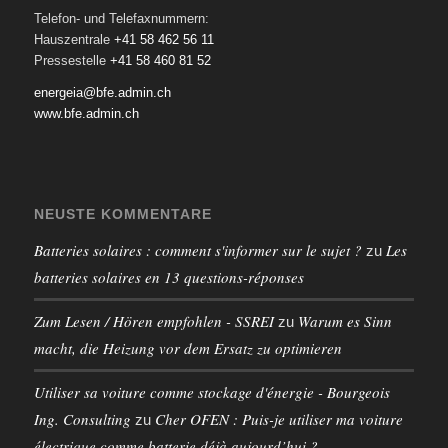
Telefon- und Telefaxnummern:
Hauszentrale
+41 58 462 56 11
Pressestelle
+41 58 460 81 52
energeia@bfe.admin.ch
www.bfe.admin.ch
NEUSTE KOMMENTARE
Batteries solaires : comment s'informer sur le sujet ?
Les
zu
batteries solaires en 13 questions-réponses
Zum Lesen / Hören empfohlen - SSREI
Warum es Sinn
zu
macht, die Heizung vor dem Ersatz zu optimieren
Utiliser sa voiture comme stockage d'énergie - Bourgeois
Ing. Consulting
Cher OFEN : Puis-je utiliser ma voiture
zu
électrique comme batterie déjà aujourd’hui ?