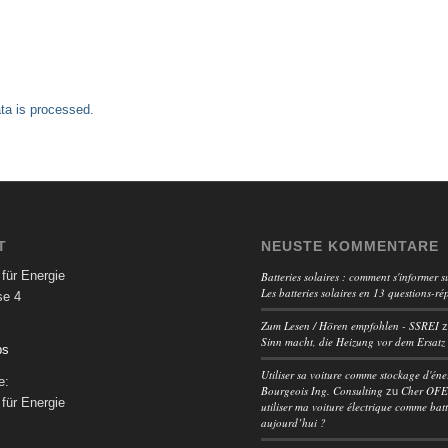
a is processed.
T
NEUSTE KOMMENTARE
für Energie
Batteries solaires : comment s'informer su
Les batteries solaires en 13 questions-ré
se 4
Zum Lesen / Hören empfohlen - SSREI
Sinn macht, die Heizung vor dem Ersatz
ps
Utiliser sa voiture comme stockage d'éne
e:
Bourgeois Ing. Consulting
Cher OFEN
zu
für Energie
utiliser ma voiture électrique comme batt
aujourd’hui ?