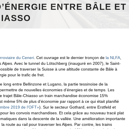
D’ÉNERGIE ENTRE BÂLE ET
IASSO
erroviaire du Ceneri
. Cet ouvrage est le dernier tronçon de
la NLFA
,
es Alpes. Avec le tunnel du Lötschberg (inauguré en 2007), le Saint-
ossible de traverser la Suisse à une altitude constante de Bâle à
ie pour le trafic de fret.
long entre Bellinzone et Lugano, la partie tessinoise de la
 permettre de nouvelles économies d’énergies et de temps. Les
 le trajet Bâle-Chiasso un train marchandise économise 15%
est même 5% de plus d’économie par rapport à ce qui était planifié
ovembre 2019 de l’OFT»
). Sur le secteur Gothard, entre Erstfeld et
pour les convois marchandises. Et cela grâce au nouveau tracé plat
 pneumatiques dans la descente de la vallée. Une amélioration importante
 route au rail pour traverser les Alpes. Par contre, les trains