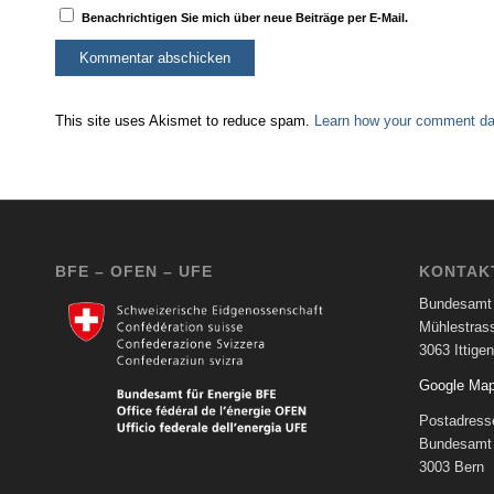
Benachrichtigen Sie mich über neue Beiträge per E-Mail.
This site uses Akismet to reduce spam.
Learn how your comment dat
BFE – OFEN – UFE
KONTAK
Bundesamt 
Mühlestras
3063 Ittigen
Google Ma
Postadress
Bundesamt 
3003 Bern