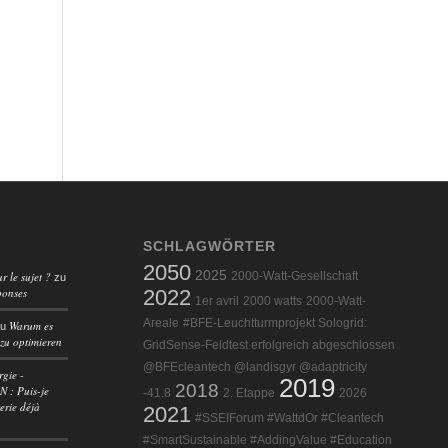
SCHLAGWÖRTER
2050
2025
r le sujet ?
2000-Watt-Gesellschaft
zu
ponses
2022
1er avril
2000 watts
2000-Watt-
Areale
#BFE-Leuchtturmprojekt Sologrid:
Warum es
zu
 zu optimieren
GridSense-Feldtest erfolgreich abgeschlossen
@BFEcleantech @landisgyr @adaptricity
rgie -
2019
2018
 : Puis-je
-41.8
2. Etappe
2026
erie déjà
2021
#SSEIForum #WattdOr #Cleantech
#SmartSustainable #AddingValue #Education