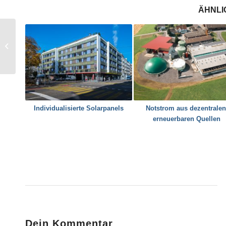
ÄHNLI
„Quartierstrom“: Wie der
lokale Strommarkt
funktioniert und wo
seine...
Individualisierte Solarpanels
Notstrom aus dezentralen
erneuerbaren Quellen
Dein Kommentar