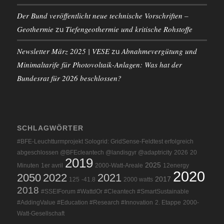
Der Bund veröffentlicht neue technische Vorschriften –
Geothermie
Tiefengeothermie und kritische Rohstoffe
zu
Newsletter März 2025 | VESE
Abnahmevergütung und
zu
Minimaltarife für Photovoltaik-Anlagen: Was hat der
Bundesrat für 2026 beschlossen?
SCHLAGWÖRTER
#BFE-Leuchtturmprojekt Sologrid: GridSense-Feldtest erfolgreich
abgeschlossen @BFEcleantech @landisgyr @adaptricity
2026
20
2019
2025
Minuten
1er avril
2000-Watt-Areale
12energy
2020
2050
2022
2021
2017
125
-41.8
2000 watts
2018
#SSEIForum #WattdOr #Cleantech #SmartSustainable
#AddingValue #Education #Research #Innovation
2. Etappe
2000-
Watt-Gesellschaft