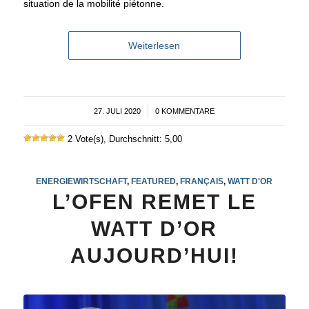
situation de la mobilité piétonne.
Weiterlesen
27. JULI 2020
/
0 KOMMENTARE
2 Vote(s), Durchschnitt: 5,00
ENERGIEWIRTSCHAFT
,
FEATURED
,
FRANÇAIS
,
WATT D'OR
L’OFEN REMET LE
WATT D’OR
AUJOURD’HUI!