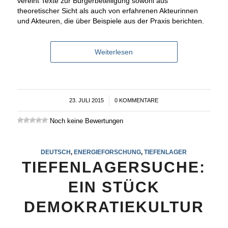
vereint Texte zur Bürgerbeteiligung sowohl aus
theoretischer Sicht als auch von erfahrenen Akteurinnen
und Akteuren, die über Beispiele aus der Praxis berichten.
Weiterlesen
23. JULI 2015
/
0 KOMMENTARE
Noch keine Bewertungen
DEUTSCH
,
ENERGIEFORSCHUNG
,
TIEFENLAGER
TIEFENLAGERSUCHE:
EIN STÜCK
DEMOKRATIEKULTUR