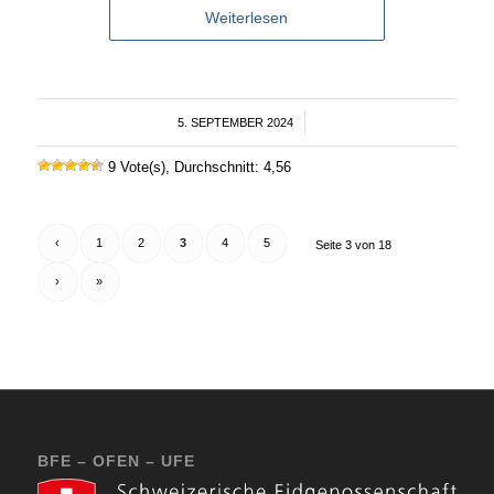
Weiterlesen
5. SEPTEMBER 2024
/
9 Vote(s), Durchschnitt: 4,56
‹
1
2
3
4
5
Seite 3 von 18
›
»
BFE – OFEN – UFE