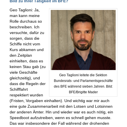
Bild zu Ihrer Tätigkeit im BFE?
Geo Taglioni: Ja,
man kann meine
Rolle durchaus so
beschreiben. Ich
versuchte, dafür zu
sorgen, dass die
Schiffe nicht vom
Kurs abkamen und
den Zeitplan
einhielten, dass es
keinen Stau gab (zu
viele Geschäfte
Geo Taglioni leitete die Sektion
gleichzeitig), und
Bundesrats- und Parlamentsgeschäfte
dass die Regeln der
des BFE während sieben Jahren. Bild:
Schifffahrt
BFE/Brigitte Mader
respektiert wurden
(Fristen, Vorgaben einhalten). Und wichtig war mir auch
eine gute Zusammenarbeit mit den Lotsen und Lotsinnen
der anderen Ämter. Hin und wieder war es auch nötig, ein
Speedboot aufzutreiben, wenn es schnell gehen musste.
Das war insbesondere der Fall während der drohenden