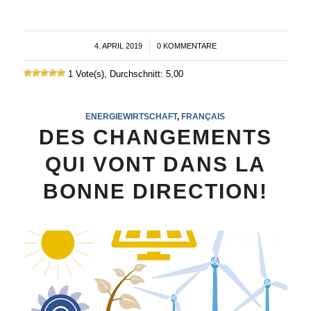
4. APRIL 2019
/
0 KOMMENTARE
1 Vote(s), Durchschnitt: 5,00
ENERGIEWIRTSCHAFT
,
FRANÇAIS
DES CHANGEMENTS
QUI VONT DANS LA
BONNE DIRECTION!