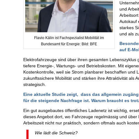
Unternehm
und Arbei
Arbeitsor
Autokauf 
starkes Si
und als zu
Flavio Kälin ist Fachspezialist Mobilität im
Besonder
Bundesamt für Energie: Bild: BFE
auf E-Mob
Elektrofahrzeuge sind über ihren gesamten Lebenszyklus 
tiefere Energie-, Wartungs- und Betriebskosten. Mit eig
Kostenkontrolle, weil sie Strom planbarer beschaffen und L
zukunftssichere Mobilität und stärken ihre Attraktivität als 
strategisch.
Eine aktuelle Studie zeigt, dass das allgemein zugän
für die steigende Nachfrage ist. Warum braucht es tr
Ein gut ausgebautes öffentliches Ladenetz ist wichtig, er
dieses Angebot dort, wo Fahrzeuge regelmässig und über lä
Arbeitszeit nicht nur praktisch, sondern oftmals auch kosten
Wie lädt die Schweiz?