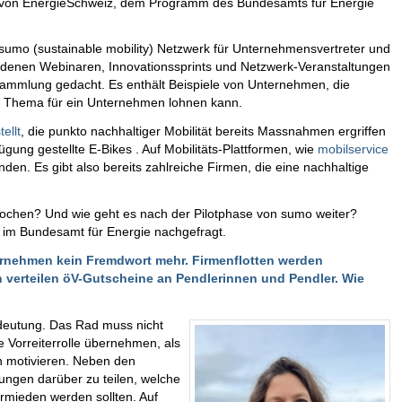
» von EnergieSchweiz, dem Programm des Bundesamts für Energie
sumo (sustainable mobility) Netzwerk für Unternehmensvertreter und
hiedenen Webinaren, Innovationssprints und Netzwerk-Veranstaltungen
ammlung gedacht. Es enthält Beispiele von Unternehmen, die
s Thema für ein Unternehmen lohnen kann.
ellt
, die punkto nachhaltiger Mobilität bereits Massnahmen ergriffen
ung gestellte E-Bikes . Auf Mobilitäts-Plattformen, wie
mobilservice
nden. Es gibt also bereits zahlreiche Firmen, die eine nachhaltige
ochen? Und wie geht es nach der Pilotphase von sumo weiter?
tät im Bundesamt für Energie nachgefragt.
nternehmen kein Fremdwort mehr. Firmenflotten werden
men verteilen öV-Gutscheine an Pendlerinnen und Pendler. Wie
edeutung. Das Rad muss nicht
Vorreiterrolle übernehmen, als
n motivieren. Neben den
ungen darüber zu teilen, welche
rmieden werden sollten. Auf