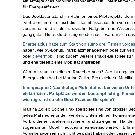
ein erfolgreiches Mobilitätsmanagement in Unternehmen
für Energieeffizienz.
Das Booklet entstand im Rahmen eines Pilotprojekts, dem 
-vertreterinnen. Es fasst die Erkenntnisse aus den versc
zusammen und ist als praxisnaher Ratgeber und Wissenss
gängigsten Herausforderungen oder auch, warum sich da
Energeiaplus hatte zum Start von sumo drei Firmen vorgest
haben, wie öV-Bonus, Parkplatzmanagement oder zur Verfüg
oder
clevermobil
, sind zudem weitere Praxis-Beispiele zu fi
und energieeffiziente Mobilität anstreben.
Warum braucht es diesen Ratgeber noch? Wer ist angespr
Energeiaplus hat bei Martina Zoller, Projektleiterin Mobili
Energeiaplus: Nachhaltige Mobilität ist bei vielen U
elektrifiziert. Parkplätze werden kostenpflichtig. Fir
wichtig sind solche Best-Practice-Beispiele?
Martina Zoller: Solche Praxisbeispiele sind von grosser B
jedes Mal neu erfunden werden. Unternehmen können eine 
Vorbild dienen, andere inspirieren und zu eigenem Handel
sogenannten Good Practices ist es ebenso wertvoll, Erfahr
Vorgehensweisen sich nicht bewährt haben oder besser ve