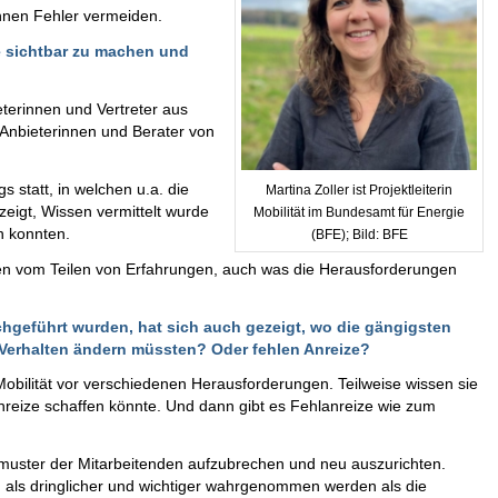
önnen Fehler vermeiden.
e sichtbar zu machen und
eterinnen und Vertreter aus
 Anbieterinnen und Berater von
 statt, in welchen u.a. die
Martina Zoller ist Projektleiterin
eigt, Wissen vermittelt wurde
Mobilität im Bundesamt für Energie
n konnten.
(BFE); Bild: BFE
en vom Teilen von Erfahrungen, auch was die Herausforderungen
hgeführt wurden, hat sich auch gezeigt, wo die gängigsten
hr Verhalten ändern müssten? Oder fehlen Anreize?
bilität vor verschiedenen Herausforderungen. Teilweise wissen sie
reize schaffen könnte. Und dann gibt es Fehlanreize wie zum
tätsmuster der Mitarbeitenden aufzubrechen und neu auszurichten.
als dringlicher und wichtiger wahrgenommen werden als die