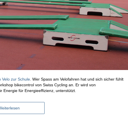
 Velo zur Schule
. Wer Spass am Velofahren hat und sich sicher fühlt
orkshop bikecontrol von Swiss Cycling an. Er wird von
ergie für Energieeffizienz, unterstützt.
Weiterlesen