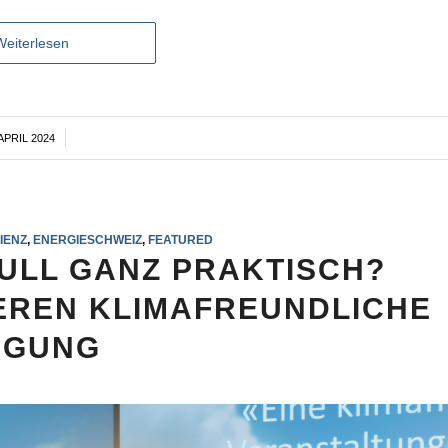
Weiterlesen
 APRIL 2024
/
IENZ
,
ENERGIESCHWEIZ
,
FEATURED
NULL GANZ PRAKTISCH?
EREN KLIMAFREUNDLICHE
AGUNG