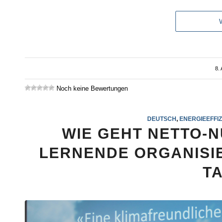
8.
Noch keine Bewertungen
DEUTSCH
,
ENERGIEEFFIZ
WIE GEHT NETTO-
LERNENDE ORGANISI
T