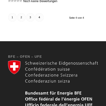
Noch keine Bewertungen
1
2
3
4
Seite 4 von 4
BFE – OFEN – UFE