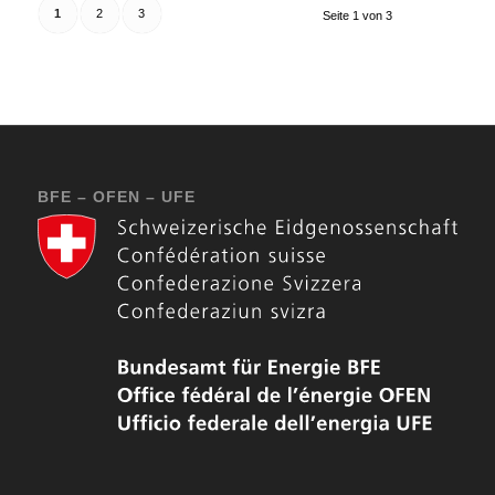
1
2
3
Seite 1 von 3
BFE – OFEN – UFE