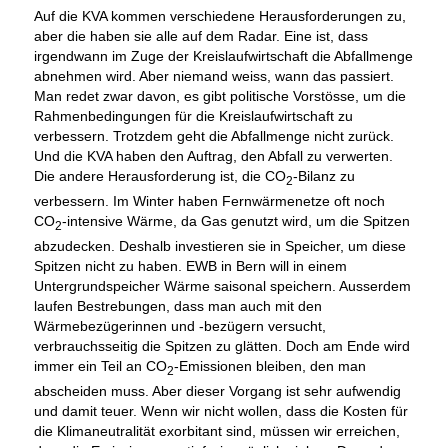
Auf die KVA kommen verschiedene Herausforderungen zu,
aber die haben sie alle auf dem Radar. Eine ist, dass
irgendwann im Zuge der Kreislaufwirtschaft die Abfallmenge
abnehmen wird. Aber niemand weiss, wann das passiert.
Man redet zwar davon, es gibt politische Vorstösse, um die
Rahmenbedingungen für die Kreislaufwirtschaft zu
verbessern. Trotzdem geht die Abfallmenge nicht zurück.
Und die KVA haben den Auftrag, den Abfall zu verwerten.
Die andere Herausforderung ist, die CO
-Bilanz zu
2
verbessern. Im Winter haben Fernwärmenetze oft noch
CO
-intensive Wärme, da Gas genutzt wird, um die Spitzen
2
abzudecken. Deshalb investieren sie in Speicher, um diese
Spitzen nicht zu haben. EWB in Bern will in einem
Untergrundspeicher Wärme saisonal speichern. Ausserdem
laufen Bestrebungen, dass man auch mit den
Wärmebezügerinnen und -bezügern versucht,
verbrauchsseitig die Spitzen zu glätten. Doch am Ende wird
immer ein Teil an CO
-Emissionen bleiben, den man
2
abscheiden muss. Aber dieser Vorgang ist sehr aufwendig
und damit teuer. Wenn wir nicht wollen, dass die Kosten für
die Klimaneutralität exorbitant sind, müssen wir erreichen,