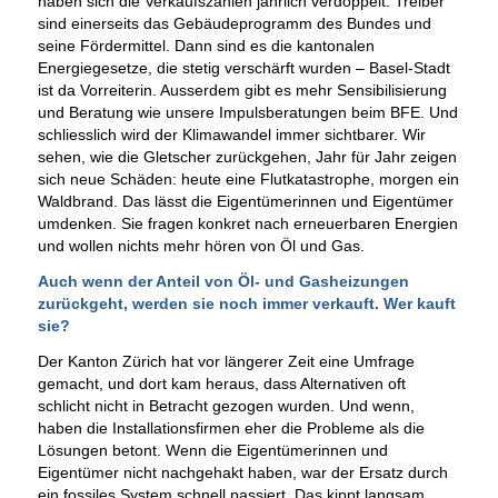
haben sich die Verkaufszahlen jährlich verdoppelt. Treiber
sind einerseits das Gebäudeprogramm des Bundes und
seine Fördermittel. Dann sind es die kantonalen
Energiegesetze, die stetig verschärft wurden – Basel-Stadt
ist da Vorreiterin. Ausserdem gibt es mehr Sensibilisierung
und Beratung wie unsere Impulsberatungen beim BFE. Und
schliesslich wird der Klimawandel immer sichtbarer. Wir
sehen, wie die Gletscher zurückgehen, Jahr für Jahr zeigen
sich neue Schäden: heute eine Flutkatastrophe, morgen ein
Waldbrand. Das lässt die Eigentümerinnen und Eigentümer
umdenken. Sie fragen konkret nach erneuerbaren Energien
und wollen nichts mehr hören von Öl und Gas.
Auch wenn der Anteil von Öl- und Gasheizungen
zurückgeht, werden sie noch immer verkauft. Wer kauft
sie?
Der Kanton Zürich hat vor längerer Zeit eine Umfrage
gemacht, und dort kam heraus, dass Alternativen oft
schlicht nicht in Betracht gezogen wurden. Und wenn,
haben die Installationsfirmen eher die Probleme als die
Lösungen betont. Wenn die Eigentümerinnen und
Eigentümer nicht nachgehakt haben, war der Ersatz durch
ein fossiles System schnell passiert. Das kippt langsam,