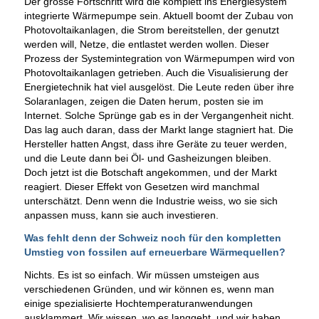
Der grosse Fortschritt wird die komplett ins Energiesystem
integrierte Wärmepumpe sein. Aktuell boomt der Zubau von
Photovoltaikanlagen, die Strom bereitstellen, der genutzt
werden will, Netze, die entlastet werden wollen. Dieser
Prozess der Systemintegration von Wärmepumpen wird von
Photovoltaikanlagen getrieben. Auch die Visualisierung der
Energietechnik hat viel ausgelöst. Die Leute reden über ihre
Solaranlagen, zeigen die Daten herum, posten sie im
Internet. Solche Sprünge gab es in der Vergangenheit nicht.
Das lag auch daran, dass der Markt lange stagniert hat. Die
Hersteller hatten Angst, dass ihre Geräte zu teuer werden,
und die Leute dann bei Öl- und Gasheizungen bleiben.
Doch jetzt ist die Botschaft angekommen, und der Markt
reagiert. Dieser Effekt von Gesetzen wird manchmal
unterschätzt. Denn wenn die Industrie weiss, wo sie sich
anpassen muss, kann sie auch investieren.
Was fehlt denn der Schweiz noch für den kompletten
Umstieg von fossilen auf erneuerbare Wärmequellen?
Nichts. Es ist so einfach. Wir müssen umsteigen aus
verschiedenen Gründen, und wir können es, wenn man
einige spezialisierte Hochtemperaturanwendungen
ausklammert. Wir wissen, wo es langgeht, und wir haben