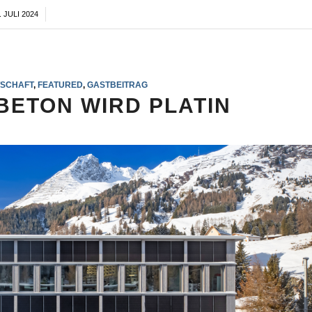
. JULI 2024
/
TSCHAFT
,
FEATURED
,
GASTBEITRAG
BETON WIRD PLATIN