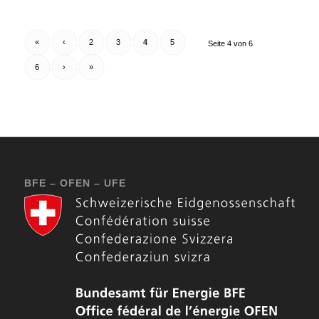
«
‹
2
3
4
5
Seite 4 von 6
6
›
»
BFE – OFEN – UFE