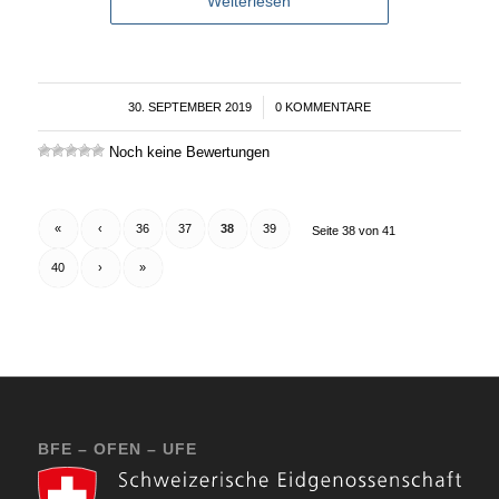
Weiterlesen
30. SEPTEMBER 2019
/
0 KOMMENTARE
Noch keine Bewertungen
«
‹
36
37
38
39
Seite 38 von 41
40
›
»
BFE – OFEN – UFE