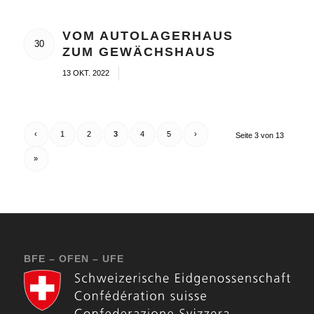
VOM AUTOLAGERHAUS
30
ZUM GEWÄCHSHAUS
/
13 OKT. 2022
‹
1
2
3
4
5
›
Seite 3 von 13
»
BFE – OFEN – UFE