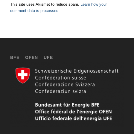
This site uses Akismet to reduce spam.
Learn how your
comment data is processed.
BFE – OFEN – UFE