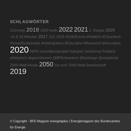
SCHLAGWÖRTER
2022
2021
2018
2025
12energy
2000 watts
2. Etappe
2017
-41.8
20 Minuten
125
2026
#SSEIForum #WattdOr #Cleantech
#SmartSustainable #AddingValue #Education #Research #Innovation
2020
#BFE-Leuchtturmprojekt Sologrid: GridSense-Feldtest
erfolgreich abgeschlossen @BFEcleantech @landisgyr @adaptricity
2050
2000-Watt-Areale
1er avril
2000-Watt-Gesellschaft
2019
© Copyright - BFE-Magazin energeiaplus | Energiemagazin des Bundesamtes
für Energie