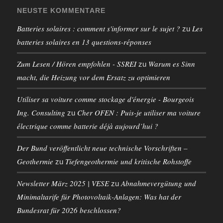
NEUSTE KOMMENTARE
Batteries solaires : comment s'informer sur le sujet ?
Les
zu
batteries solaires en 13 questions-réponses
Zum Lesen / Hören empfohlen - SSREI
Warum es Sinn
zu
macht, die Heizung vor dem Ersatz zu optimieren
Utiliser sa voiture comme stockage d'énergie - Bourgeois
Ing. Consulting
Cher OFEN : Puis-je utiliser ma voiture
zu
électrique comme batterie déjà aujourd’hui ?
Der Bund veröffentlicht neue technische Vorschriften –
Geothermie
Tiefengeothermie und kritische Rohstoffe
zu
Newsletter März 2025 | VESE
Abnahmevergütung und
zu
Minimaltarife für Photovoltaik-Anlagen: Was hat der
Bundesrat für 2026 beschlossen?