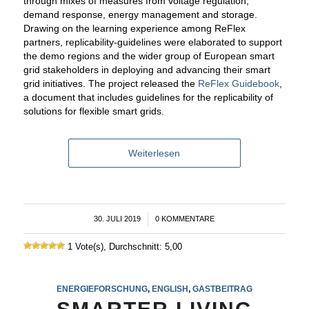
through mixes of measures from voltage regulation,
demand response, energy management and storage.
Drawing on the learning experience among ReFlex
partners, replicability-guidelines were elaborated to support
the demo regions and the wider group of European smart
grid stakeholders in deploying and advancing their smart
grid initiatives. The project released the
ReFlex Guidebook
,
a document that includes guidelines for the replicability of
solutions for flexible smart grids.
Weiterlesen
30. JULI 2019
/
0 KOMMENTARE
1 Vote(s), Durchschnitt: 5,00
ENERGIEFORSCHUNG
,
ENGLISH
,
GASTBEITRAG