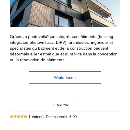
Grâce au photovoltaïque intégré aux bâtiments (building-
integrated photovoltaics, BIPV), architectes, ingénieur et
spécialistes du bâtiment et de la construction peuvent
désormais allier esthétique et durabilité dans la conception
ou la rénovation de bâtiments.
Weiterlesen
5. MAI 2025
/
1 Vote(s), Durchschnitt: 5,00