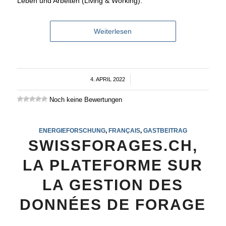
Leben und Arbeiten (Living & Working).
Weiterlesen
4. APRIL 2022
/
Noch keine Bewertungen
ENERGIEFORSCHUNG
,
FRANÇAIS
,
GASTBEITRAG
SWISSFORAGES.CH,
LA PLATEFORME SUR
LA GESTION DES
DONNÉES DE FORAGE