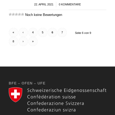
22. APRIL 2021
/
0 KOMMENTARE
Noch keine Bewertungen
«
‹
4
5
6
7
Seite 6 von 9
8
›
»
BFE – OFEN – UFE