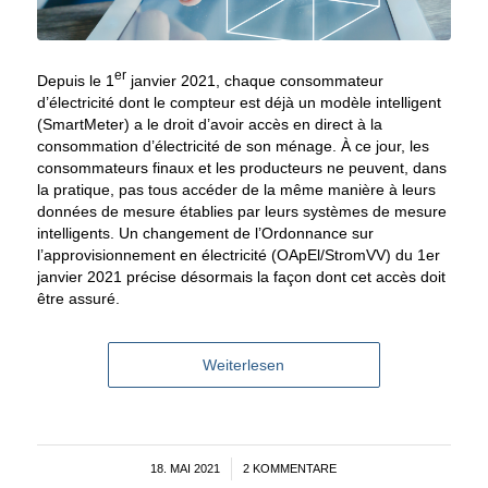
er
Depuis le 1
janvier 2021, chaque consommateur
d’électricité dont le compteur est déjà un modèle intelligent
(SmartMeter) a le droit d’avoir accès en direct à la
consommation d’électricité de son ménage. À ce jour, les
consommateurs finaux et les producteurs ne peuvent, dans
la pratique, pas tous accéder de la même manière à leurs
données de mesure établies par leurs systèmes de mesure
intelligents. Un changement de l’Ordonnance sur
l’approvisionnement en électricité (OApEl/StromVV) du 1er
janvier 2021 précise désormais la façon dont cet accès doit
être assuré.
Weiterlesen
18. MAI 2021
/
2 KOMMENTARE