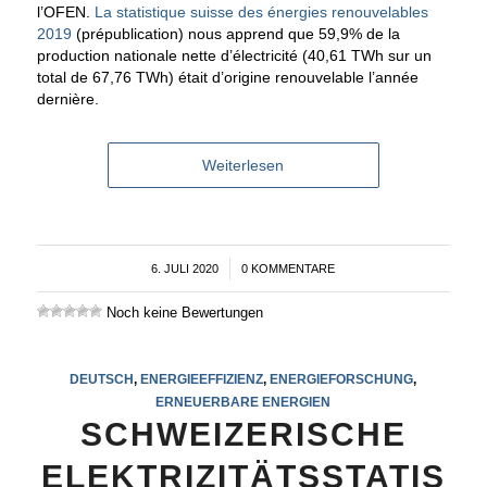
l’OFEN.
La statistique suisse des énergies renouvelables
2019
(prépublication) nous apprend que 59,9% de la
production nationale nette d’électricité (40,61 TWh sur un
total de 67,76 TWh) était d’origine renouvelable l’année
dernière.
Weiterlesen
6. JULI 2020
/
0 KOMMENTARE
Noch keine Bewertungen
DEUTSCH
,
ENERGIEEFFIZIENZ
,
ENERGIEFORSCHUNG
,
ERNEUERBARE ENERGIEN
SCHWEIZERISCHE
ELEKTRIZITÄTSSTATIS