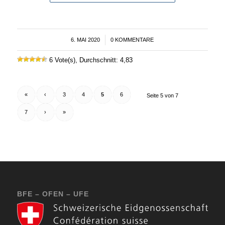
6. MAI 2020
/
0 KOMMENTARE
6 Vote(s), Durchschnitt: 4,83
«
‹
3
4
5
6
Seite 5 von 7
7
›
»
BFE – OFEN – UFE