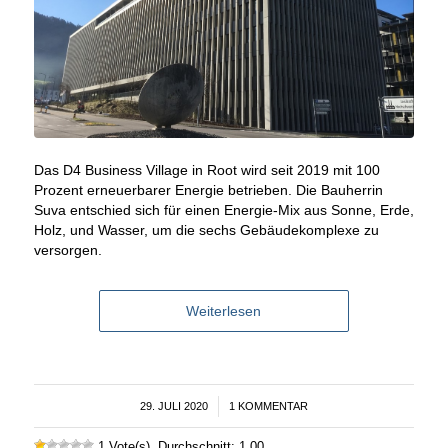
Das D4 Business Village in Root wird seit 2019 mit 100
Prozent erneuerbarer Energie betrieben. Die Bauherrin
Suva entschied sich für einen Energie-Mix aus Sonne, Erde,
Holz, und Wasser, um die sechs Gebäudekomplexe zu
versorgen.
Weiterlesen
29. JULI 2020
/
1 KOMMENTAR
1 Vote(s), Durchschnitt: 1,00