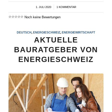
1. JULI 2020
/
1 KOMMENTAR
Noch keine Bewertungen
DEUTSCH
,
ENERGIESCHWEIZ
,
ENERGIEWIRTSCHAFT
AKTUELLE
BAURATGEBER VON
ENERGIESCHWEIZ