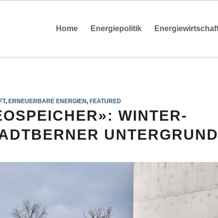
Home
Energiepolitik
Energiewirtschaf
FT
,
ERNEUERBARE ENERGIEN
,
FEATURED
EOSPEICHER»: WINTER-
TADTBERNER UNTERGRUN