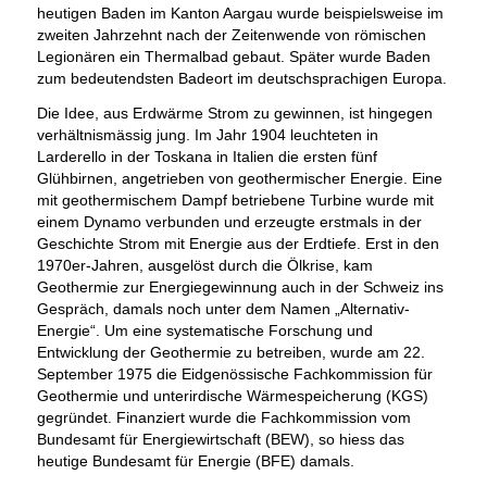
heutigen Baden im Kanton Aargau wurde beispielsweise im
zweiten Jahrzehnt nach der Zeitenwende von römischen
Legionären ein Thermalbad gebaut. Später wurde Baden
zum bedeutendsten Badeort im deutschsprachigen Europa.
Die Idee, aus Erdwärme Strom zu gewinnen, ist hingegen
verhältnismässig jung. Im Jahr 1904 leuchteten in
Larderello in der Toskana in Italien die ersten fünf
Glühbirnen, angetrieben von geothermischer Energie. Eine
mit geothermischem Dampf betriebene Turbine wurde mit
einem Dynamo verbunden und erzeugte erstmals in der
Geschichte Strom mit Energie aus der Erdtiefe. Erst in den
1970er-Jahren, ausgelöst durch die Ölkrise, kam
Geothermie zur Energiegewinnung auch in der Schweiz ins
Gespräch, damals noch unter dem Namen „Alternativ-
Energie“. Um eine systematische Forschung und
Entwicklung der Geothermie zu betreiben, wurde am 22.
September 1975 die Eidgenössische Fachkommission für
Geothermie und unterirdische Wärmespeicherung (KGS)
gegründet. Finanziert wurde die Fachkommission vom
Bundesamt für Energiewirtschaft (BEW), so hiess das
heutige Bundesamt für Energie (BFE) damals.