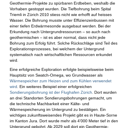
Geothermie-Projekte zu spürbaren Erdbeben, weshalb die
Vorhaben gestoppt wurden. Die Tiefbohrung beim Spital
Triemli in Zürich 2010 stiess nicht wie erhofft auf heisses
Wasser. Die Bohrung musste unter Effizienzeinbussen mit
einer tiefen Erdwärmesonde ausgebaut werden. Bei der
Erkundung nach Untergrundressourcen – so auch nach
geothermischen – ist es aber normal, dass nicht jede
Bohrung zum Erfolg führt. Solche Rückschläge sind Teil des
Explorationsprozesses, bei welchem der Untergrund
systematisch nach wirtschaftlichen Ressourcen erkundet
wird.
Eine erfolgreiche Exploration erfolgte beispielsweise beim
Hauptsitz von Swatch-Omega, wo Grundwasser als
Wärmespeicher zum Heizen und zum Kühlen verwendet
wird
. Ein weiteres Beispiel einer erfolgreichen
Sondierungsbohrung ist der Flughafen Zürich
. Dort wurden
an drei Standorten Sondierungsbohrungen gemacht, um
die technische Machbarkeit einer Kälte- und
Wärmespeicherung im Untergrund zu bestätigen. Ein
wichtiges zukunftsweisendes Projekt gibt es in Haute-Sorne
im Kanton Jura. Dort wurde mehr als 4’000 Meter tief in den
Untergrund gebohrt. Ab 2029 soll dort ein Geothermie-