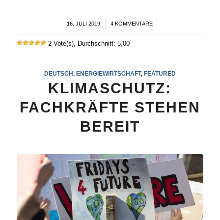
16. JULI 2019
/
4 KOMMENTARE
2 Vote(s), Durchschnitt: 5,00
DEUTSCH
,
ENERGIEWIRTSCHAFT
,
FEATURED
KLIMASCHUTZ:
FACHKRÄFTE STEHEN
BEREIT