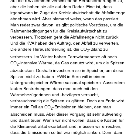
Auf die KVA kommen verschiedene Herausforderungen zu,
aber die haben sie alle auf dem Radar. Eine ist, dass
irgendwann im Zuge der Kreislaufwirtschaft die Abfallmenge
abnehmen wird. Aber niemand weiss, wann das passiert.
Man redet zwar davon, es gibt politische Vorstösse, um die
Rahmenbedingungen für die Kreislaufwirtschaft zu
verbessern. Trotzdem geht die Abfallmenge nicht zurück.
Und die KVA haben den Auftrag, den Abfall zu verwerten.
Die andere Herausforderung ist, die CO
-Bilanz zu
2
verbessern. Im Winter haben Fernwärmenetze oft noch
CO
-intensive Wärme, da Gas genutzt wird, um die Spitzen
2
abzudecken. Deshalb investieren sie in Speicher, um diese
Spitzen nicht zu haben. EWB in Bern will in einem
Untergrundspeicher Wärme saisonal speichern. Ausserdem
laufen Bestrebungen, dass man auch mit den
Wärmebezügerinnen und -bezügern versucht,
verbrauchsseitig die Spitzen zu glätten. Doch am Ende wird
immer ein Teil an CO
-Emissionen bleiben, den man
2
abscheiden muss. Aber dieser Vorgang ist sehr aufwendig
und damit teuer. Wenn wir nicht wollen, dass die Kosten für
die Klimaneutralität exorbitant sind, müssen wir erreichen,
dass die Emissionen so tief wie möglich sinken. Denn dann