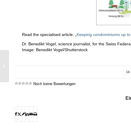
Read the specialised article: „
Keeping condominiums up to
Dr. Benedikt Vogel, science journalist, for the Swiss Feder
Image: Benedikt Vogel/Shutterstock
Des pompes à chaleur
pour rendre la
production de bière plus
14.
efficace
Noch keine Bewertungen
Ei