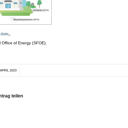
 date
„.
al Office of Energy (SFOE).
 APRIL 2023
/
ntrag teilen