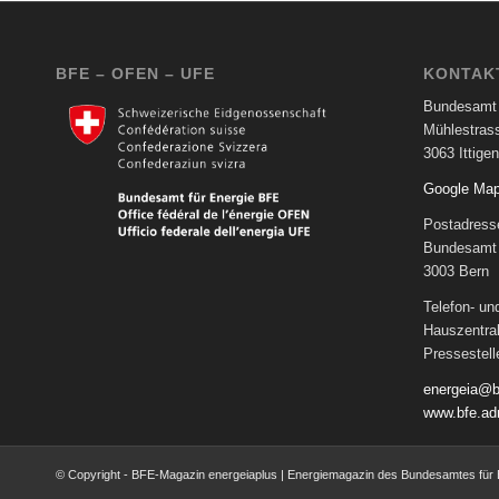
BFE – OFEN – UFE
KONTAK
Bundesamt 
Mühlestras
3063 Ittigen
Google Ma
Postadress
Bundesamt 
3003 Bern
Telefon- u
Hauszentra
Pressestel
energeia@b
www.bfe.ad
© Copyright - BFE-Magazin energeiaplus | Energiemagazin des Bundesamtes für 