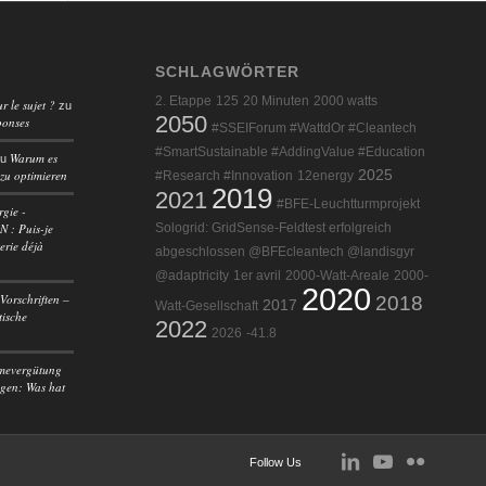
SCHLAGWÖRTER
2. Etappe
125
20 Minuten
2000 watts
r le sujet ?
zu
2050
ponses
#SSEIForum #WattdOr #Cleantech
#SmartSustainable #AddingValue #Education
Warum es
zu
 zu optimieren
2025
#Research #Innovation
12energy
2019
2021
#BFE-Leuchtturmprojekt
rgie -
 : Puis-je
Sologrid: GridSense-Feldtest erfolgreich
erie déjà
abgeschlossen @BFEcleantech @landisgyr
@adaptricity
1er avril
2000-Watt-Areale
2000-
2020
Vorschriften –
2018
2017
Watt-Gesellschaft
tische
2022
2026
-41.8
mevergütung
agen: Was hat
Follow Us