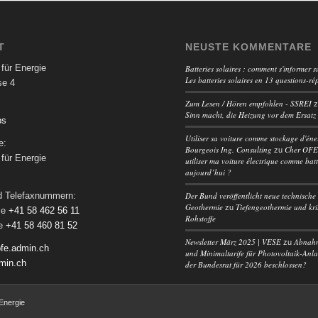
T
NEUSTE KOMMENTARE
für Energie
Batteries solaires : comment s'informer su
Les batteries solaires en 13 questions-ré
se 4
Zum Lesen / Hören empfohlen - SSREI
Sinn macht, die Heizung vor dem Ersatz
ps
Utiliser sa voiture comme stockage d'éne
e:
Bourgeois Ing. Consulting
Cher OFEN
zu
für Energie
utiliser ma voiture électrique comme batt
aujourd’hui ?
Der Bund veröffentlicht neue technische 
nd Telefaxnummern:
Geothermie
Tiefengeothermie und kri
zu
le
+41 58 462 56 11
Rohstoffe
le
+41 58 460 81 52
Newsletter März 2025 | VESE
Abnah
zu
fe.admin.ch
und Minimaltarife für Photovoltaik-Anl
min.ch
der Bundesrat für 2026 beschlossen?
Energie