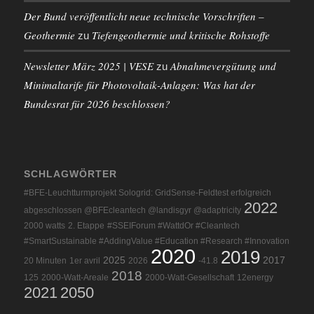
Der Bund veröffentlicht neue technische Vorschriften –
Geothermie
Tiefengeothermie und kritische Rohstoffe
zu
Newsletter März 2025 | VESE
Abnahmevergütung und
zu
Minimaltarife für Photovoltaik-Anlagen: Was hat der
Bundesrat für 2026 beschlossen?
SCHLAGWÖRTER
#BFE-Leuchtturmprojekt Sologrid: GridSense-Feldtest erfolgreich
2022
abgeschlossen @BFEcleantech @landisgyr @adaptricity
2000 watts
2. Etappe
#SSEIForum #WattdOr #Cleantech
#SmartSustainable #AddingValue #Education #Research #Innovation
2020
2019
2025
2017
20 Minuten
1er avril
2026
-41.8
2018
125
2000-Watt-Areale
2000-Watt-Gesellschaft
12energy
2021
2050