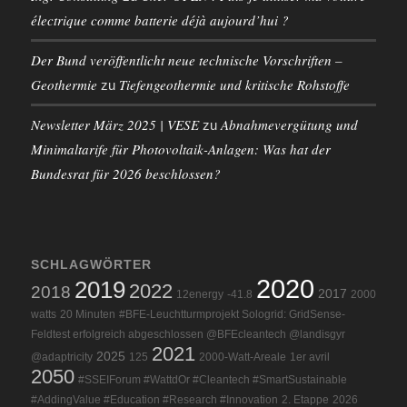
électrique comme batterie déjà aujourd’hui ?
Der Bund veröffentlicht neue technische Vorschriften –
Geothermie
Tiefengeothermie und kritische Rohstoffe
zu
Newsletter März 2025 | VESE
Abnahmevergütung und
zu
Minimaltarife für Photovoltaik-Anlagen: Was hat der
Bundesrat für 2026 beschlossen?
SCHLAGWÖRTER
2020
2019
2022
2018
2017
12energy
-41.8
2000
watts
20 Minuten
#BFE-Leuchtturmprojekt Sologrid: GridSense-
Feldtest erfolgreich abgeschlossen @BFEcleantech @landisgyr
2021
2025
@adaptricity
125
2000-Watt-Areale
1er avril
2050
#SSEIForum #WattdOr #Cleantech #SmartSustainable
#AddingValue #Education #Research #Innovation
2. Etappe
2026