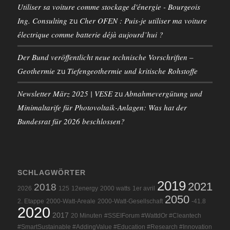
Utiliser sa voiture comme stockage d'énergie - Bourgeois
Ing. Consulting
Cher OFEN : Puis-je utiliser ma voiture
zu
électrique comme batterie déjà aujourd’hui ?
Der Bund veröffentlicht neue technische Vorschriften –
Geothermie
Tiefengeothermie und kritische Rohstoffe
zu
Newsletter März 2025 | VESE
Abnahmevergütung und
zu
Minimaltarife für Photovoltaik-Anlagen: Was hat der
Bundesrat für 2026 beschlossen?
SCHLAGWÖRTER
2019
2021
2018
2026
125
12energy
2000 watts
1er avril
2050
2. Etappe
2000-Watt-Areale
2000-Watt-Gesellschaft
-41.8
2020
2017
20 Minuten
#SSEIForum #WattdOr #Cleantech
#SmartSustainable #AddingValue #Education #Research #Innovation