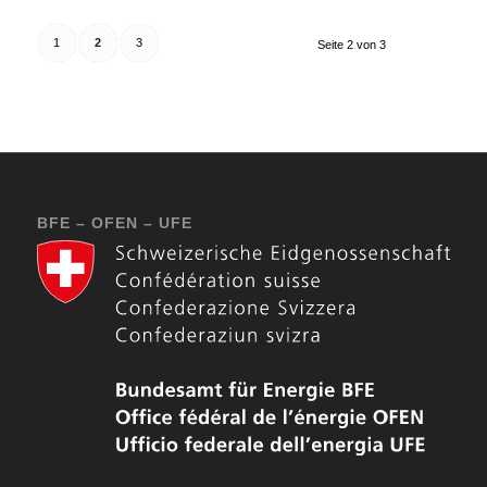
1
2
3
Seite 2 von 3
BFE – OFEN – UFE