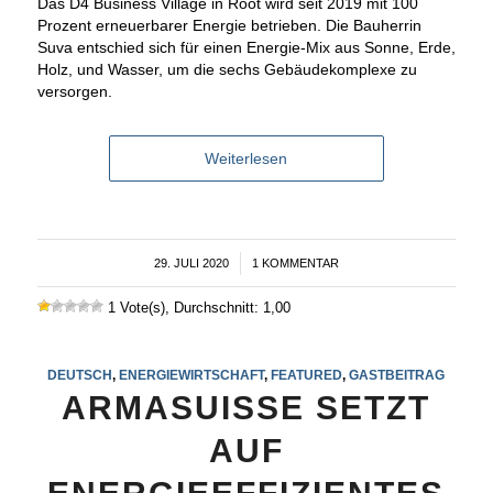
Das D4 Business Village in Root wird seit 2019 mit 100
Prozent erneuerbarer Energie betrieben. Die Bauherrin
Suva entschied sich für einen Energie-Mix aus Sonne, Erde,
Holz, und Wasser, um die sechs Gebäudekomplexe zu
versorgen.
Weiterlesen
29. JULI 2020
/
1 KOMMENTAR
1 Vote(s), Durchschnitt: 1,00
DEUTSCH
,
ENERGIEWIRTSCHAFT
,
FEATURED
,
GASTBEITRAG
ARMASUISSE SETZT
AUF