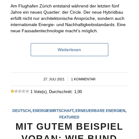
Am Flughafen Zürich entstand während der letzten fünf
Jahre ein neues Quartier: der Circle. Der neue Hybridbau
erfüllt nicht nur architektonische Ansprüche, sondern auch
internationale Energie- und Nachhaltigkeitsstandards. Eine
neue Fassadentechnologie macht’s möglich.
Weiterlesen
27. JULI 2021
/
1 KOMMENTAR
1 Vote(s), Durchschnitt: 1,00
DEUTSCH
,
ENERGIEWIRTSCHAFT
,
ERNEUERBARE ENERGIEN
,
FEATURED
MIT GUTEM BEISPIEL
VORAN: WIE BUND