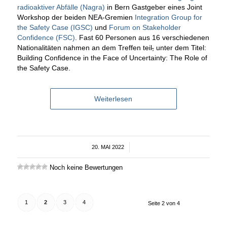
radioaktiver Abfälle (Nagra)
in Bern Gastgeber eines Joint
Workshop der beiden NEA-Gremien
Integration Group for
the Safety Case (IGSC)
und
Forum on Stakeholder
Confidence (FSC)
. Fast 60 Personen aus 16 verschiedenen
Nationalitäten nahmen an dem Treffen teil
,
unter dem Titel:
Building Confidence in the Face of Uncertainty: The Role of
the Safety Case.
Weiterlesen
20. MAI 2022
/
Noch keine Bewertungen
1
2
3
4
Seite 2 von 4