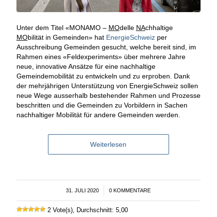
Unter dem Titel «MONAMO –
MO
delle
NA
chhaltige
MO
bilität in Gemeinden» hat
EnergieSchweiz
per
Ausschreibung Gemeinden gesucht, welche bereit sind, im
Rahmen eines «Feldexperiments» über mehrere Jahre
neue, innovative Ansätze für eine nachhaltige
Gemeindemobilität zu entwickeln und zu erproben. Dank
der mehrjährigen Unterstützung von EnergieSchweiz sollen
neue Wege ausserhalb bestehender Rahmen und Prozesse
beschritten und die Gemeinden zu Vorbildern in Sachen
nachhaltiger Mobilität für andere Gemeinden werden.
Weiterlesen
31. JULI 2020
/
0 KOMMENTARE
2 Vote(s), Durchschnitt: 5,00