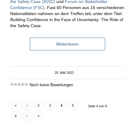
the Safety Case (IGSC)
und
Forum on Stakeholder
Confidence (FSC)
. Fast 60 Personen aus 16 verschiedenen
Nationalitäten nahmen an dem Treffen teil
,
unter dem Titel:
Building Confidence in the Face of Uncertainty: The Role of
the Safety Case.
Weiterlesen
20. MAI 2022
/
Noch keine Bewertungen
«
‹
2
3
4
5
Seite 4 von 8
6
›
»