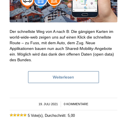
Der schnellste Weg von A nach B: Die gängigen Karten im
world-wide-web zeigen uns auf einen Klick die schnellste
Route – zu Fuss, mit dem Auto, dem Zug. Neue
Applikationen bauen nun auch Shared-Mobility-Angebote
ein. Möglich wird das dank den offenen Daten (open data)
des Bundes.
Weiterlesen
19. JULI 2021
/
0 KOMMENTARE
5 Vote(s), Durchschnitt: 5,00