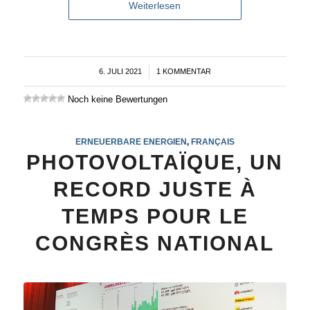
Weiterlesen
6. JULI 2021
/
1 KOMMENTAR
Noch keine Bewertungen
ERNEUERBARE ENERGIEN
,
FRANÇAIS
PHOTOVOLTAÏQUE, UN
RECORD JUSTE À
TEMPS POUR LE
CONGRÈS NATIONAL