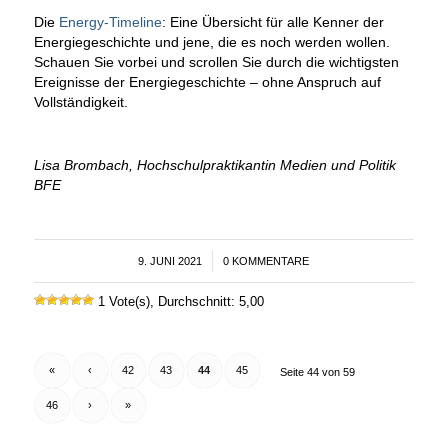
Die
Energy-Timeline
: Eine Übersicht für alle Kenner der
Energiegeschichte und jene, die es noch werden wollen.
Schauen Sie vorbei und scrollen Sie durch die wichtigsten
Ereignisse der Energiegeschichte – ohne Anspruch auf
Vollständigkeit.
Lisa Brombach, Hochschulpraktikantin Medien und Politik
BFE
9. JUNI 2021
/
0 KOMMENTARE
1 Vote(s), Durchschnitt: 5,00
«
‹
42
43
44
45
Seite 44 von 59
46
›
»