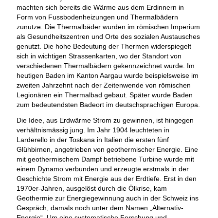
machten sich bereits die Wärme aus dem Erdinnern in
Form von Fussbodenheizungen und Thermalbädern
zunutze. Die Thermalbäder wurden im römischen Imperium
als Gesundheitszentren und Orte des sozialen Austausches
genutzt. Die hohe Bedeutung der Thermen widerspiegelt
sich in wichtigen Strassenkarten, wo der Standort von
verschiedenen Thermalbädern gekennzeichnet wurde. Im
heutigen Baden im Kanton Aargau wurde beispielsweise im
zweiten Jahrzehnt nach der Zeitenwende von römischen
Legionären ein Thermalbad gebaut. Später wurde Baden
zum bedeutendsten Badeort im deutschsprachigen Europa.
Die Idee, aus Erdwärme Strom zu gewinnen, ist hingegen
verhältnismässig jung. Im Jahr 1904 leuchteten in
Larderello in der Toskana in Italien die ersten fünf
Glühbirnen, angetrieben von geothermischer Energie. Eine
mit geothermischem Dampf betriebene Turbine wurde mit
einem Dynamo verbunden und erzeugte erstmals in der
Geschichte Strom mit Energie aus der Erdtiefe. Erst in den
1970er-Jahren, ausgelöst durch die Ölkrise, kam
Geothermie zur Energiegewinnung auch in der Schweiz ins
Gespräch, damals noch unter dem Namen „Alternativ-
Energie“. Um eine systematische Forschung und