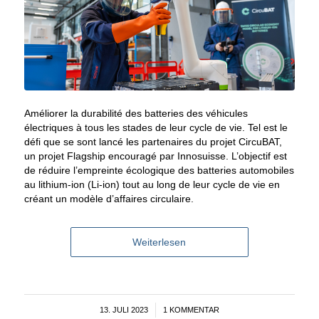
Améliorer la durabilité des batteries des véhicules
électriques à tous les stades de leur cycle de vie. Tel est le
défi que se sont lancé les partenaires du projet CircuBAT,
un projet Flagship encouragé par Innosuisse. L’objectif est
de réduire l’empreinte écologique des batteries automobiles
au lithium-ion (Li-ion) tout au long de leur cycle de vie en
créant un modèle d’affaires circulaire.
Weiterlesen
13. JULI 2023
/
1 KOMMENTAR