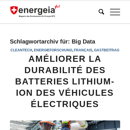
Schlagwortarchiv für:
Big Data
CLEANTECH
,
ENERGIEFORSCHUNG
,
FRANÇAIS
,
GASTBEITRAG
AMÉLIORER LA
DURABILITÉ DES
BATTERIES LITHIUM-
ION DES VÉHICULES
ÉLECTRIQUES