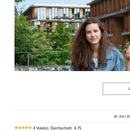
30. JULI 2
/
4 Vote(s), Durchschnitt: 4,75