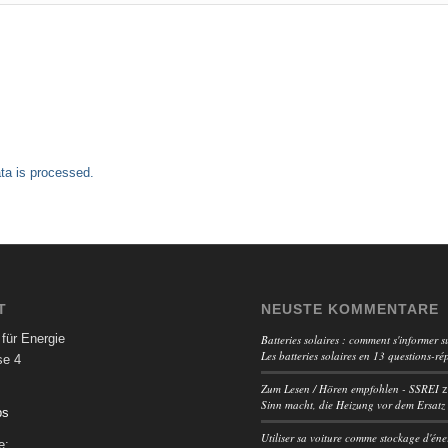
a is processed.
T
NEUSTE KOMMENTARE
für Energie
Batteries solaires : comment s'informer su
Les batteries solaires en 13 questions-ré
se 4
Zum Lesen / Hören empfohlen - SSREI
Sinn macht, die Heizung vor dem Ersatz
ps
Utiliser sa voiture comme stockage d'éne
e: