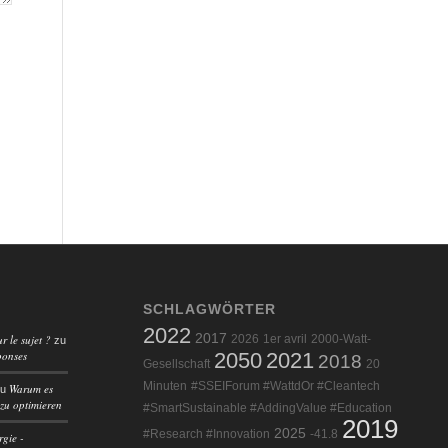
SCHLAGWÖRTER
2022
2017
r le sujet ?
2026
1er avril
2000-Watt-
zu
ponses
2050
2021
2018
Gesellschaft
20
Minuten
#SSEIForum #WattdOr #Cleantech
Warum es
zu
 zu optimieren
#SmartSustainable #AddingValue #Education
2019
2025
#Research #Innovation
-41.8
rgie -