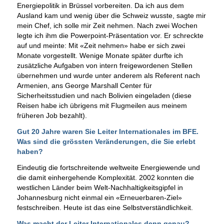
Energiepolitik in Brüssel vorbereiten. Da ich aus dem
Ausland kam und wenig über die Schweiz wusste, sagte mir
mein Chef, ich solle mir Zeit nehmen. Nach zwei Wochen
legte ich ihm die Powerpoint-Präsentation vor. Er schreckte
auf und meinte: Mit «Zeit nehmen» habe er sich zwei
Monate vorgestellt. Wenige Monate später durfte ich
zusätzliche Aufgaben von intern freigewordenen Stellen
übernehmen und wurde unter anderem als Referent nach
Armenien, ans George Marshall Center für
Sicherheitsstudien und nach Bolivien eingeladen (diese
Reisen habe ich übrigens mit Flugmeilen aus meinem
früheren Job bezahlt).
Gut 20 Jahre waren Sie Leiter Internationales im BFE.
Was sind die grössten Veränderungen, die Sie erlebt
haben?
Eindeutig die fortschreitende weltweite Energiewende und
die damit einhergehende Komplexität. 2002 konnten die
westlichen Länder beim Welt-Nachhaltigkeitsgipfel in
Johannesburg nicht einmal ein «Erneuerbaren-Ziel»
festschreiben. Heute ist das eine Selbstverständlichkeit.
Was macht der Leiter Internationales denn genau?