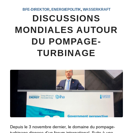
BFE-DIREKTOR
,
ENERGIEPOLITIK
,
WASSERKRAFT
DISCUSSIONS
MONDIALES AUTOUR
DU POMPAGE-
TURBINAGE
Depuis le 3 novembre dernier, le domaine du pompage-
turbinage dispose d’un forum international. Suite à une