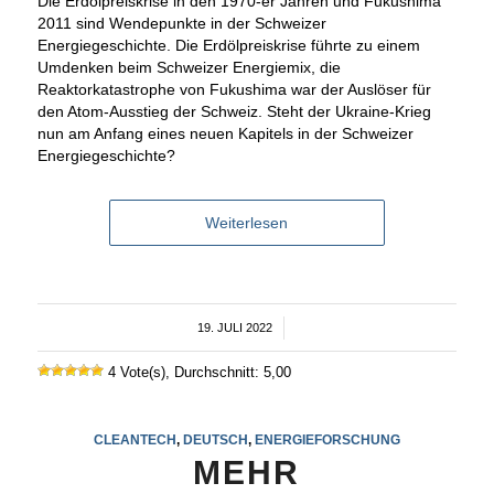
Die Erdölpreiskrise in den 1970-er Jahren und Fukushima
2011 sind Wendepunkte in der Schweizer
Energiegeschichte. Die Erdölpreiskrise führte zu einem
Umdenken beim Schweizer Energiemix, die
Reaktorkatastrophe von Fukushima war der Auslöser für
den Atom-Ausstieg der Schweiz. Steht der Ukraine-Krieg
nun am Anfang eines neuen Kapitels in der Schweizer
Energiegeschichte?
Weiterlesen
19. JULI 2022
/
4 Vote(s), Durchschnitt: 5,00
CLEANTECH
,
DEUTSCH
,
ENERGIEFORSCHUNG
MEHR