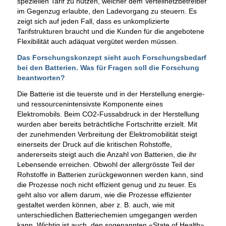
speziellen Tarif zu nutzen, welcher dem Verteilnetzbetreiber
im Gegenzug erlaubte, den Ladevorgang zu steuern. Es
zeigt sich auf jeden Fall, dass es unkomplizierte
Tarifstrukturen braucht und die Kunden für die angebotene
Flexibilität auch adäquat vergütet werden müssen.
Das Forschungskonzept sieht auch Forschungsbedarf
bei den Batterien. Was für Fragen soll die Forschung
beantworten?
Die Batterie ist die teuerste und in der Herstellung energie-
und ressourcenintensivste Komponente eines
Elektromobils. Beim CO2-Fussabdruck in der Herstellung
wurden aber bereits beträchtliche Fortschritte erzielt. Mit
der zunehmenden Verbreitung der Elektromobilität steigt
einerseits der Druck auf die kritischen Rohstoffe,
andererseits steigt auch die Anzahl von Batterien, die ihr
Lebensende erreichen. Obwohl der allergrösste Teil der
Rohstoffe in Batterien zurückgewonnen werden kann, sind
die Prozesse noch nicht effizient genug und zu teuer. Es
geht also vor allem darum, wie die Prozesse effizienter
gestaltet werden können, aber z. B. auch, wie mit
unterschiedlichen Batteriechemien umgegangen werden
kann. Wichtig ist auch, den sogenannten «State of Health»,