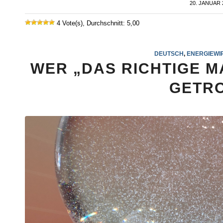
20. JANUAR 
/
4 Vote(s), Durchschnitt: 5,00
DEUTSCH
,
ENERGIEWI
WER „DAS RICHTIGE M
GETRO