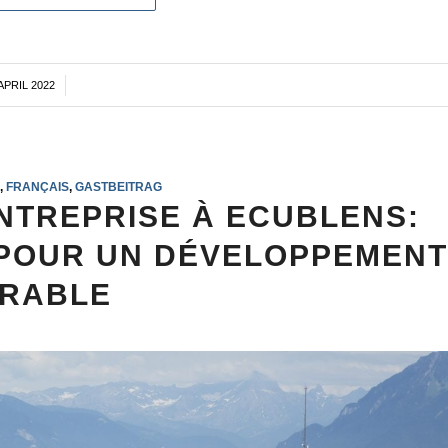
 APRIL 2022
/
K
,
FRANÇAIS
,
GASTBEITRAG
NTREPRISE À ECUBLENS:
POUR UN DÉVELOPPEMEN
RABLE